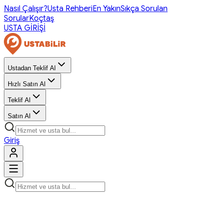
Nasıl Çalışır?
Usta Rehberi
En Yakın
Sıkça Sorulan
Sorular
Koçtaş
USTA GİRİŞİ
Ustadan Teklif Al
Hızlı Satın Al
Teklif Al
Satın Al
Giriş