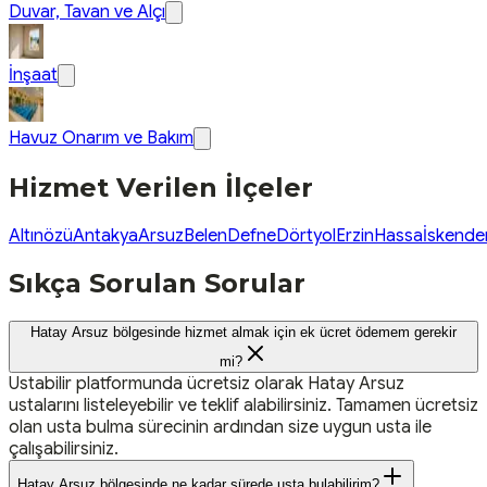
Duvar, Tavan ve Alçı
İnşaat
Havuz Onarım ve Bakım
Hizmet Verilen İlçeler
Altınözü
Antakya
Arsuz
Belen
Defne
Dörtyol
Erzin
Hassa
İskende
Sıkça Sorulan Sorular
Hatay Arsuz bölgesinde hizmet almak için ek ücret ödemem gerekir
mi?
Ustabilir platformunda ücretsiz olarak Hatay Arsuz
ustalarını listeleyebilir ve teklif alabilirsiniz. Tamamen ücretsiz
olan usta bulma sürecinin ardından size uygun usta ile
çalışabilirsiniz.
Hatay Arsuz bölgesinde ne kadar sürede usta bulabilirim?