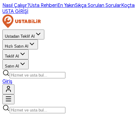
Nasıl Çalışır?
Usta Rehberi
En Yakın
Sıkça Sorulan Sorular
Koçta
USTA GİRİŞİ
Ustadan Teklif Al
Hızlı Satın Al
Teklif Al
Satın Al
Giriş