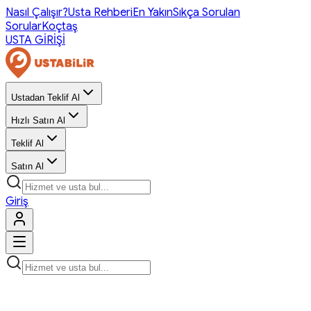
Nasıl Çalışır?
Usta Rehberi
En Yakın
Sıkça Sorulan
Sorular
Koçtaş
USTA GİRİŞİ
Ustadan Teklif Al
Hızlı Satın Al
Teklif Al
Satın Al
Giriş