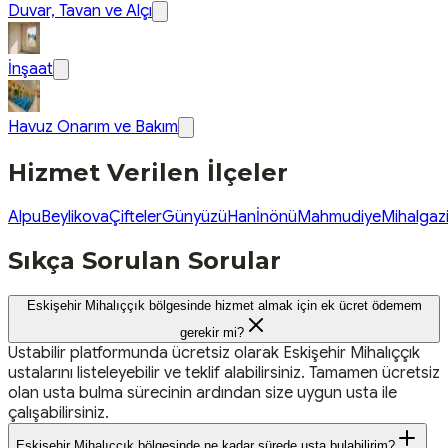
Duvar, Tavan ve Alçı
İnşaat
Havuz Onarım ve Bakım
Hizmet Verilen İlçeler
Alpu
Beylikova
Çifteler
Günyüzü
Han
İnönü
Mahmudiye
Mihalgaz
Sıkça Sorulan Sorular
Eskişehir Mihalıççık bölgesinde hizmet almak için ek ücret ödemem
gerekir mi?
Ustabilir platformunda ücretsiz olarak Eskişehir Mihalıççık
ustalarını listeleyebilir ve teklif alabilirsiniz. Tamamen ücretsiz
olan usta bulma sürecinin ardından size uygun usta ile
çalışabilirsiniz.
Eskişehir Mihalıççık bölgesinde ne kadar sürede usta bulabilirim?