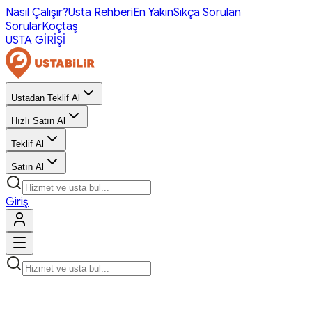
Nasıl Çalışır?
Usta Rehberi
En Yakın
Sıkça Sorulan
Sorular
Koçtaş
USTA GİRİŞİ
Ustadan Teklif Al
Hızlı Satın Al
Teklif Al
Satın Al
Giriş