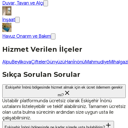
Duvar, Tavan ve Alçı
İnşaat
Havuz Onarım ve Bakım
Hizmet Verilen İlçeler
Alpu
Beylikova
Çifteler
Günyüzü
Han
İnönü
Mahmudiye
Mihalgaz
Sıkça Sorulan Sorular
Eskişehir İnönü bölgesinde hizmet almak için ek ücret ödemem gerekir
mi?
Ustabilir platformunda ücretsiz olarak Eskişehir İnönü
ustalarını listeleyebilir ve teklif alabilirsiniz. Tamamen ücretsiz
olan usta bulma sürecinin ardından size uygun usta ile
çalışabilirsiniz.
Eskişehir İnönü bölgesinde ne kadar sürede usta bulabilirim?