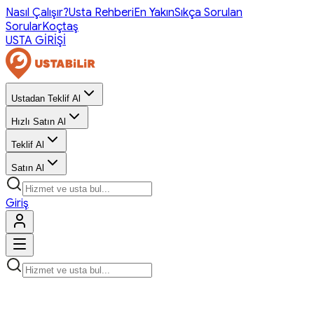
Nasıl Çalışır?
Usta Rehberi
En Yakın
Sıkça Sorulan
Sorular
Koçtaş
USTA GİRİŞİ
Ustadan Teklif Al
Hızlı Satın Al
Teklif Al
Satın Al
Giriş