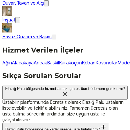
Duvar, Tavan ve Alçı
İnşaat
Havuz Onarım ve Bakım
Hizmet Verilen İlçeler
Ağın
Alacakaya
Arıcak
Baskil
Karakoçan
Keban
Kovancılar
Made
Sıkça Sorulan Sorular
Elazığ Palu bölgesinde hizmet almak için ek ücret ödemem gerekir mi?
Ustabilir platformunda ücretsiz olarak Elazığ Palu ustalarını
listeleyebilir ve teklif alabilirsiniz. Tamamen ücretsiz olan
usta bulma sürecinin ardından size uygun usta ile
çalışabilirsiniz.
Elazığ Palu bölgesinde ne kadar sürede usta bulabilirim?