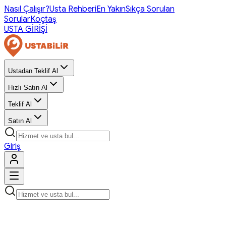
Nasıl Çalışır?
Usta Rehberi
En Yakın
Sıkça Sorulan
Sorular
Koçtaş
USTA GİRİŞİ
Ustadan Teklif Al
Hızlı Satın Al
Teklif Al
Satın Al
Giriş