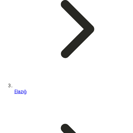
Elazığ