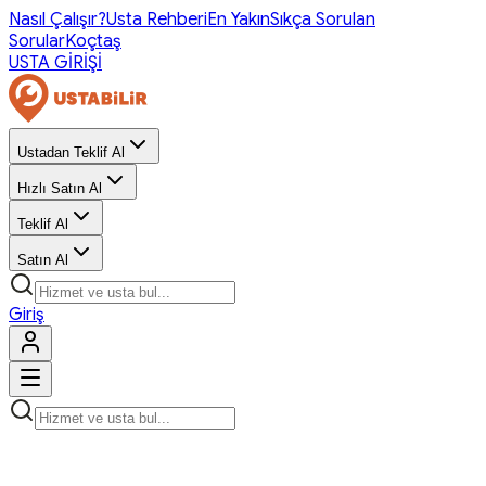
Nasıl Çalışır?
Usta Rehberi
En Yakın
Sıkça Sorulan
Sorular
Koçtaş
USTA GİRİŞİ
Ustadan Teklif Al
Hızlı Satın Al
Teklif Al
Satın Al
Giriş