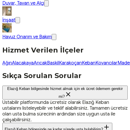
Duvar, Tavan ve Alçı
İnşaat
Havuz Onarım ve Bakım
Hizmet Verilen İlçeler
Ağın
Alacakaya
Arıcak
Baskil
Karakoçan
Keban
Kovancılar
Made
Sıkça Sorulan Sorular
Elazığ Keban bölgesinde hizmet almak için ek ücret ödemem gerekir
mi?
Ustabilir platformunda ücretsiz olarak Elazığ Keban
ustalarını listeleyebilir ve teklif alabilirsiniz. Tamamen ücretsiz
olan usta bulma sürecinin ardından size uygun usta ile
çalışabilirsiniz.
Elazığ Keban bölgesinde ne kadar sürede usta bulabilirim?