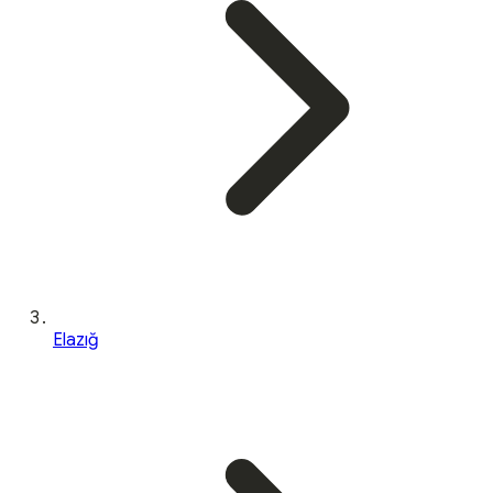
Elazığ