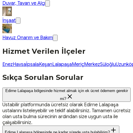
Duvar, Tavan ve Alçı
İnşaat
Havuz Onarım ve Bakım
Hizmet Verilen İlçeler
Enez
Havsa
İpsala
Keşan
Lalapaşa
Meriç
Merkez
Süloğlu
Uzunkö
Sıkça Sorulan Sorular
Edirne Lalapaşa bölgesinde hizmet almak için ek ücret ödemem gerekir
mi?
Ustabilir platformunda ücretsiz olarak Edirne Lalapaşa
ustalarını listeleyebilir ve teklif alabilirsiniz. Tamamen ücretsiz
olan usta bulma sürecinin ardından size uygun usta ile
çalışabilirsiniz.
Edirne Lalapaşa bölgesinde ne kadar sürede usta bulabilirim?