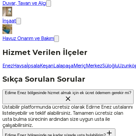
Duvar, Tavan ve Alçı
İnşaat
Havuz Onarım ve Bakım
Hizmet Verilen İlçeler
Enez
Havsa
İpsala
Keşan
Lalapaşa
Meriç
Merkez
Süloğlu
Uzunkö
Sıkça Sorulan Sorular
Edirne Enez bölgesinde hizmet almak için ek ücret ödemem gerekir mi?
Ustabilir platformunda ücretsiz olarak Edirne Enez ustalarını
listeleyebilir ve teklif alabilirsiniz. Tamamen ücretsiz olan
usta bulma sürecinin ardından size uygun usta ile
çalışabilirsiniz.
Edirne Enez bölgesinde ne kadar sürede usta bulabilirim?