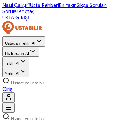
Nasıl Çalışır?
Usta Rehberi
En Yakın
Sıkça Sorulan
Sorular
Koçtaş
USTA GİRİŞİ
Ustadan Teklif Al
Hızlı Satın Al
Teklif Al
Satın Al
Giriş