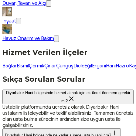
Duvar, Tavan ve Alçı
İnşaat
Havuz Onarım ve Bakım
Hizmet Verilen İlçeler
Bağlar
Bismil
Çermik
Çınar
Çüngüş
Dicle
Eğil
Ergani
Hani
Hazro
Ka
Sıkça Sorulan Sorular
Diyarbakır Hani bölgesinde hizmet almak için ek ücret ödemem gerekir
mi?
Ustabilir platformunda ücretsiz olarak Diyarbakır Hani
ustalarını listeleyebilir ve teklif alabilirsiniz. Tamamen ücretsiz
olan usta bulma sürecinin ardından size uygun usta ile
çalışabilirsiniz.
Diyarbakır Hani bölgesinde ne kadar sürede usta bulabilirim?