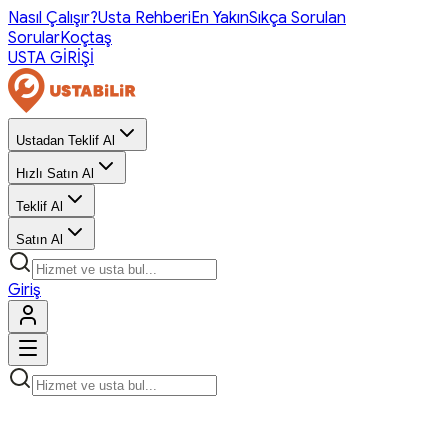
Nasıl Çalışır?
Usta Rehberi
En Yakın
Sıkça Sorulan
Sorular
Koçtaş
USTA GİRİŞİ
Ustadan Teklif Al
Hızlı Satın Al
Teklif Al
Satın Al
Giriş