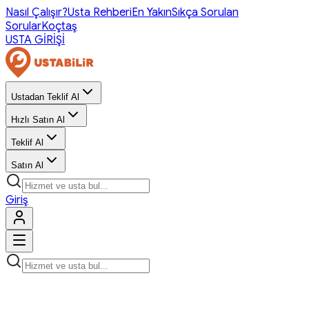
Nasıl Çalışır?
Usta Rehberi
En Yakın
Sıkça Sorulan
Sorular
Koçtaş
USTA GİRİŞİ
Ustadan Teklif Al
Hızlı Satın Al
Teklif Al
Satın Al
Giriş