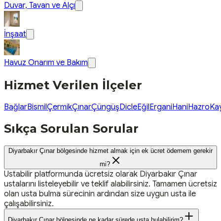
Duvar, Tavan ve Alçı
İnşaat
Havuz Onarım ve Bakım
Hizmet Verilen İlçeler
Bağlar
Bismil
Çermik
Çınar
Çüngüş
Dicle
Eğil
Ergani
Hani
Hazro
Ka
Sıkça Sorulan Sorular
Diyarbakır Çınar bölgesinde hizmet almak için ek ücret ödemem gerekir
mi?
Ustabilir platformunda ücretsiz olarak Diyarbakır Çınar
ustalarını listeleyebilir ve teklif alabilirsiniz. Tamamen ücretsiz
olan usta bulma sürecinin ardından size uygun usta ile
çalışabilirsiniz.
Diyarbakır Çınar bölgesinde ne kadar sürede usta bulabilirim?