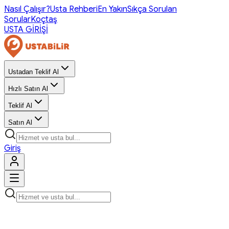
Nasıl Çalışır?
Usta Rehberi
En Yakın
Sıkça Sorulan
Sorular
Koçtaş
USTA GİRİŞİ
Ustadan Teklif Al
Hızlı Satın Al
Teklif Al
Satın Al
Giriş