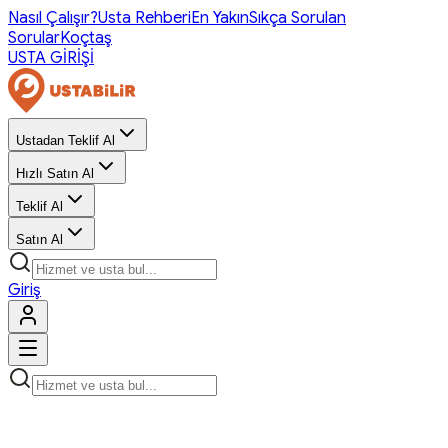
Nasıl Çalışır?
Usta Rehberi
En Yakın
Sıkça Sorulan
Sorular
Koçtaş
USTA GİRİŞİ
Ustadan Teklif Al
Hızlı Satın Al
Teklif Al
Satın Al
Giriş