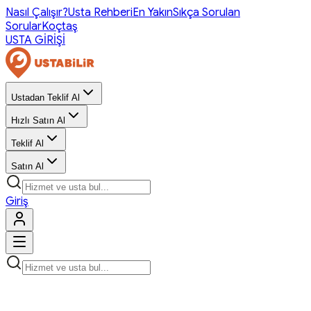
Nasıl Çalışır?
Usta Rehberi
En Yakın
Sıkça Sorulan
Sorular
Koçtaş
USTA GİRİŞİ
Ustadan Teklif Al
Hızlı Satın Al
Teklif Al
Satın Al
Giriş