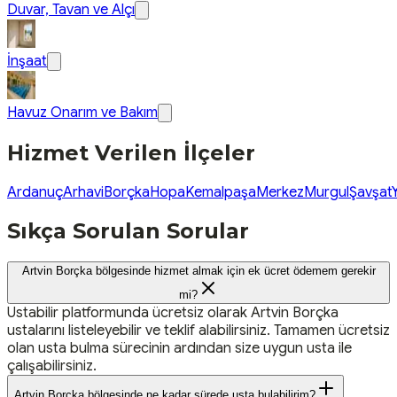
Duvar, Tavan ve Alçı
İnşaat
Havuz Onarım ve Bakım
Hizmet Verilen İlçeler
Ardanuç
Arhavi
Borçka
Hopa
Kemalpaşa
Merkez
Murgul
Şavşat
Sıkça Sorulan Sorular
Artvin Borçka bölgesinde hizmet almak için ek ücret ödemem gerekir
mi?
Ustabilir platformunda ücretsiz olarak Artvin Borçka
ustalarını listeleyebilir ve teklif alabilirsiniz. Tamamen ücretsiz
olan usta bulma sürecinin ardından size uygun usta ile
çalışabilirsiniz.
Artvin Borçka bölgesinde ne kadar sürede usta bulabilirim?