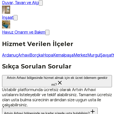
Duvar, Tavan ve Alçı
İnşaat
Havuz Onarım ve Bakım
Hizmet Verilen İlçeler
Ardanuç
Arhavi
Borçka
Hopa
Kemalpaşa
Merkez
Murgul
Şavşat
Sıkça Sorulan Sorular
Artvin Arhavi bölgesinde hizmet almak için ek ücret ödemem gerekir
mi?
Ustabilir platformunda ücretsiz olarak Artvin Arhavi
ustalarını listeleyebilir ve teklif alabilirsiniz. Tamamen ücretsiz
olan usta bulma sürecinin ardından size uygun usta ile
çalışabilirsiniz.
Artvin Arhavi bölgesinde ne kadar sürede usta bulabilirim?