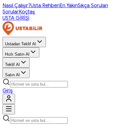
Nasıl Çalışır?
Usta Rehberi
En Yakın
Sıkça Sorulan
Sorular
Koçtaş
USTA GİRİŞİ
Ustadan Teklif Al
Hızlı Satın Al
Teklif Al
Satın Al
Giriş