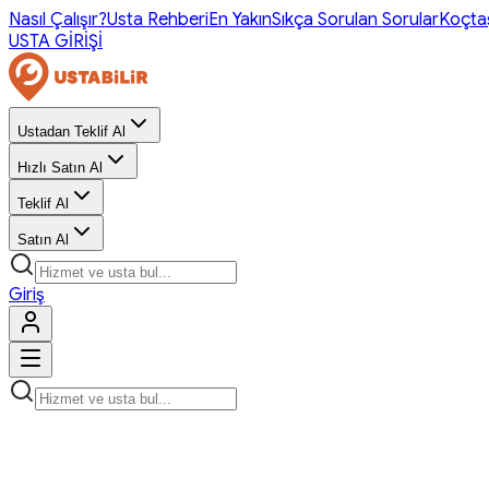
Nasıl Çalışır?
Usta Rehberi
En Yakın
Sıkça Sorulan Sorular
Koçta
USTA GİRİŞİ
Ustadan Teklif Al
Hızlı Satın Al
Teklif Al
Satın Al
Giriş