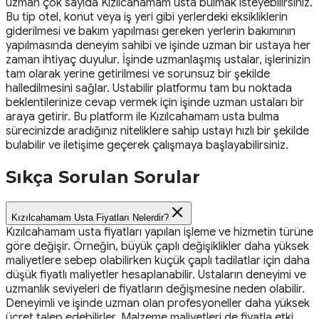
uzman çok sayıda Kızılcahamam usta bulmak isteyebilirsiniz.
Bu tip otel, konut veya iş yeri gibi yerlerdeki eksikliklerin
giderilmesi ve bakım yapılması gereken yerlerin bakımının
yapılmasında deneyim sahibi ve işinde uzman bir ustaya her
zaman ihtiyaç duyulur. İşinde uzmanlaşmış ustalar, işlerinizin
tam olarak yerine getirilmesi ve sorunsuz bir şekilde
halledilmesini sağlar. Ustabilir platformu tam bu noktada
beklentilerinize cevap vermek için işinde uzman ustaları bir
araya getirir. Bu platform ile Kızılcahamam usta bulma
sürecinizde aradığınız niteliklere sahip ustayı hızlı bir şekilde
bulabilir ve iletişime geçerek çalışmaya başlayabilirsiniz.
Sıkça Sorulan Sorular
Kızılcahamam Usta Fiyatları Nelerdir?
Kızılcahamam usta fiyatları yapılan işleme ve hizmetin türüne
göre değişir. Örneğin, büyük çaplı değişiklikler daha yüksek
maliyetlere sebep olabilirken küçük çaplı tadilatlar için daha
düşük fiyatlı maliyetler hesaplanabilir. Ustaların deneyimi ve
uzmanlık seviyeleri de fiyatların değişmesine neden olabilir.
Deneyimli ve işinde uzman olan profesyoneller daha yüksek
ücret talep edebilirler. Malzeme maliyetleri de fiyatla etki