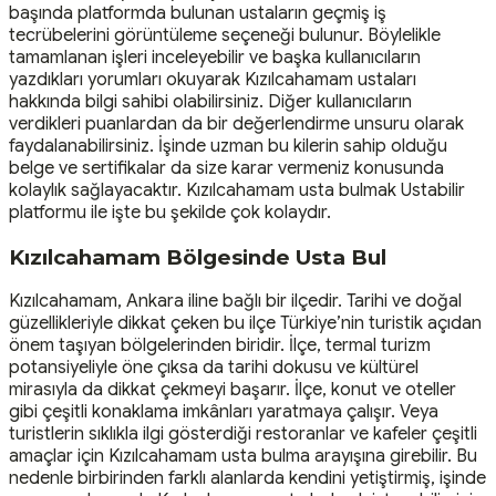
başında platformda bulunan ustaların geçmiş iş
tecrübelerini görüntüleme seçeneği bulunur. Böylelikle
tamamlanan işleri inceleyebilir ve başka kullanıcıların
yazdıkları yorumları okuyarak Kızılcahamam ustaları
hakkında bilgi sahibi olabilirsiniz. Diğer kullanıcıların
verdikleri puanlardan da bir değerlendirme unsuru olarak
faydalanabilirsiniz. İşinde uzman bu kilerin sahip olduğu
belge ve sertifikalar da size karar vermeniz konusunda
kolaylık sağlayacaktır. Kızılcahamam usta bulmak Ustabilir
platformu ile işte bu şekilde çok kolaydır.
Kızılcahamam Bölgesinde Usta Bul
Kızılcahamam, Ankara iline bağlı bir ilçedir. Tarihi ve doğal
güzellikleriyle dikkat çeken bu ilçe Türkiye’nin turistik açıdan
önem taşıyan bölgelerinden biridir. İlçe, termal turizm
potansiyeliyle öne çıksa da tarihi dokusu ve kültürel
mirasıyla da dikkat çekmeyi başarır. İlçe, konut ve oteller
gibi çeşitli konaklama imkânları yaratmaya çalışır. Veya
turistlerin sıklıkla ilgi gösterdiği restoranlar ve kafeler çeşitli
amaçlar için Kızılcahamam usta bulma arayışına girebilir. Bu
nedenle birbirinden farklı alanlarda kendini yetiştirmiş, işinde