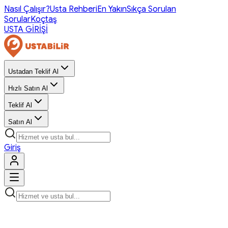
Nasıl Çalışır?
Usta Rehberi
En Yakın
Sıkça Sorulan
Sorular
Koçtaş
USTA GİRİŞİ
Ustadan Teklif Al
Hızlı Satın Al
Teklif Al
Satın Al
Giriş