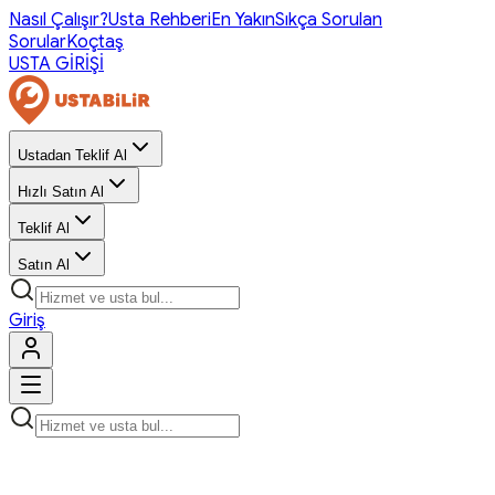
Nasıl Çalışır?
Usta Rehberi
En Yakın
Sıkça Sorulan
Sorular
Koçtaş
USTA GİRİŞİ
Ustadan Teklif Al
Hızlı Satın Al
Teklif Al
Satın Al
Giriş