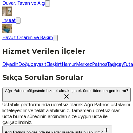
Duvar, Tavan ve Alçı
İnşaat
Havuz Onarım ve Bakım
Hizmet Verilen İlçeler
Diyadin
Doğubayazıt
Eleşkirt
Hamur
Merkez
Patnos
Taşlıçay
Tuta
Sıkça Sorulan Sorular
Ağrı Patnos bölgesinde hizmet almak için ek ücret ödemem gerekir mi?
Ustabilir platformunda ücretsiz olarak Ağrı Patnos ustalarını
listeleyebilir ve teklif alabilirsiniz. Tamamen ücretsiz olan
usta bulma sürecinin ardından size uygun usta ile
çalışabilirsiniz.
Ağrı Patnos bölgesinde ne kadar sürede usta bulabilirim?