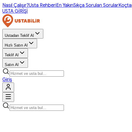
Nasıl Çalışır?
Usta Rehberi
En Yakın
Sıkça Sorulan Sorular
Koçta
USTA GİRİŞİ
Ustadan Teklif Al
Hızlı Satın Al
Teklif Al
Satın Al
Giriş