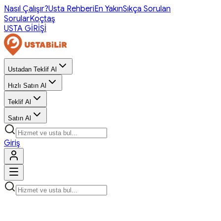
Nasıl Çalışır?
Usta Rehberi
En Yakın
Sıkça Sorulan
Sorular
Koçtaş
USTA GİRİŞİ
Ustadan Teklif Al
Hızlı Satın Al
Teklif Al
Satın Al
Giriş