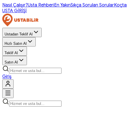
Nasıl Çalışır?
Usta Rehberi
En Yakın
Sıkça Sorulan Sorular
Koçta
USTA GİRİŞİ
Ustadan Teklif Al
Hızlı Satın Al
Teklif Al
Satın Al
Giriş