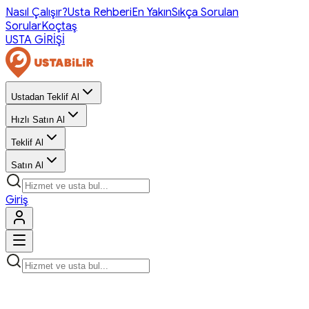
Nasıl Çalışır?
Usta Rehberi
En Yakın
Sıkça Sorulan
Sorular
Koçtaş
USTA GİRİŞİ
Ustadan Teklif Al
Hızlı Satın Al
Teklif Al
Satın Al
Giriş