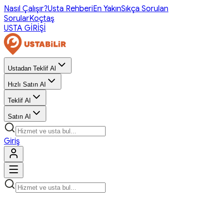
Nasıl Çalışır?
Usta Rehberi
En Yakın
Sıkça Sorulan
Sorular
Koçtaş
USTA GİRİŞİ
Ustadan Teklif Al
Hızlı Satın Al
Teklif Al
Satın Al
Giriş