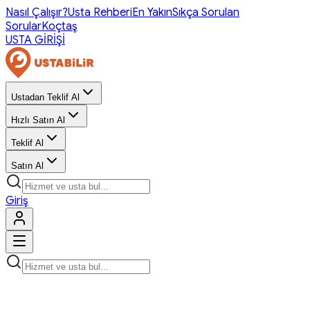
Nasıl Çalışır?
Usta Rehberi
En Yakın
Sıkça Sorulan
Sorular
Koçtaş
USTA GİRİŞİ
Ustadan Teklif Al
Hızlı Satın Al
Teklif Al
Satın Al
Giriş