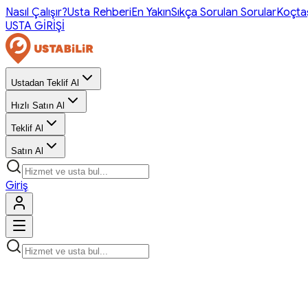
Nasıl Çalışır?
Usta Rehberi
En Yakın
Sıkça Sorulan Sorular
Koçta
USTA GİRİŞİ
Ustadan Teklif Al
Hızlı Satın Al
Teklif Al
Satın Al
Giriş