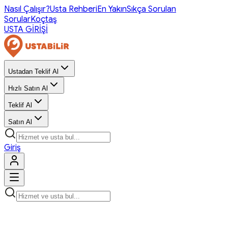
Nasıl Çalışır?
Usta Rehberi
En Yakın
Sıkça Sorulan
Sorular
Koçtaş
USTA GİRİŞİ
Ustadan Teklif Al
Hızlı Satın Al
Teklif Al
Satın Al
Giriş