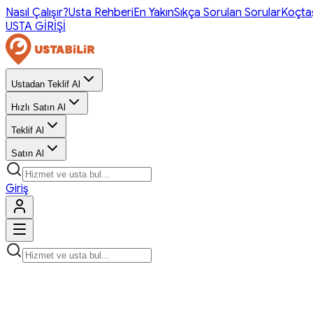
Nasıl Çalışır?
Usta Rehberi
En Yakın
Sıkça Sorulan Sorular
Koçta
USTA GİRİŞİ
Ustadan Teklif Al
Hızlı Satın Al
Teklif Al
Satın Al
Giriş