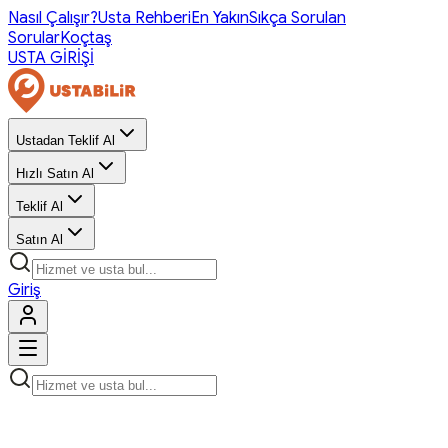
Nasıl Çalışır?
Usta Rehberi
En Yakın
Sıkça Sorulan
Sorular
Koçtaş
USTA GİRİŞİ
Ustadan Teklif Al
Hızlı Satın Al
Teklif Al
Satın Al
Giriş