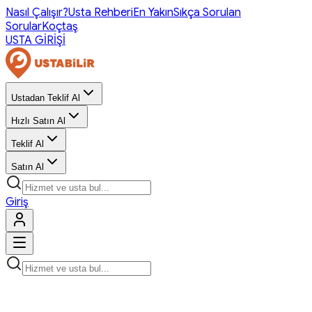
Nasıl Çalışır?
Usta Rehberi
En Yakın
Sıkça Sorulan
Sorular
Koçtaş
USTA GİRİŞİ
Ustadan Teklif Al
Hızlı Satın Al
Teklif Al
Satın Al
Giriş