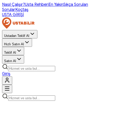
Nasıl Çalışır?
Usta Rehberi
En Yakın
Sıkça Sorulan
Sorular
Koçtaş
USTA GİRİŞİ
Ustadan Teklif Al
Hızlı Satın Al
Teklif Al
Satın Al
Giriş