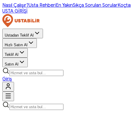
Nasıl Çalışır?
Usta Rehberi
En Yakın
Sıkça Sorulan Sorular
Koçta
USTA GİRİŞİ
Ustadan Teklif Al
Hızlı Satın Al
Teklif Al
Satın Al
Giriş