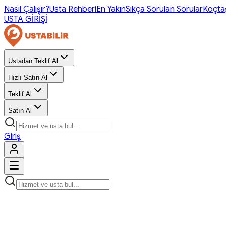
Nasıl Çalışır?
Usta Rehberi
En Yakın
Sıkça Sorulan Sorular
Koçta
USTA GİRİŞİ
Ustadan Teklif Al
Hızlı Satın Al
Teklif Al
Satın Al
Giriş