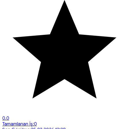
0.0
Tamamlanan İş:
0