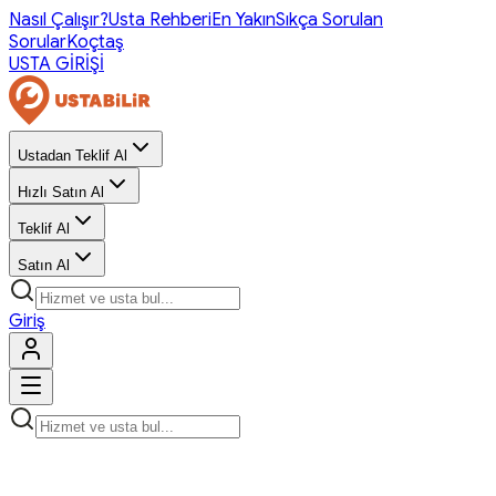
Nasıl Çalışır?
Usta Rehberi
En Yakın
Sıkça Sorulan
Sorular
Koçtaş
USTA GİRİŞİ
Ustadan Teklif Al
Hızlı Satın Al
Teklif Al
Satın Al
Giriş