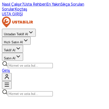
Nasıl Çalışır?
Usta Rehberi
En Yakın
Sıkça Sorulan
Sorular
Koçtaş
USTA GİRİŞİ
Ustadan Teklif Al
Hızlı Satın Al
Teklif Al
Satın Al
Giriş