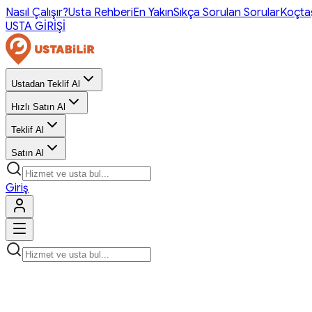
Nasıl Çalışır?
Usta Rehberi
En Yakın
Sıkça Sorulan Sorular
Koçta
USTA GİRİŞİ
Ustadan Teklif Al
Hızlı Satın Al
Teklif Al
Satın Al
Giriş