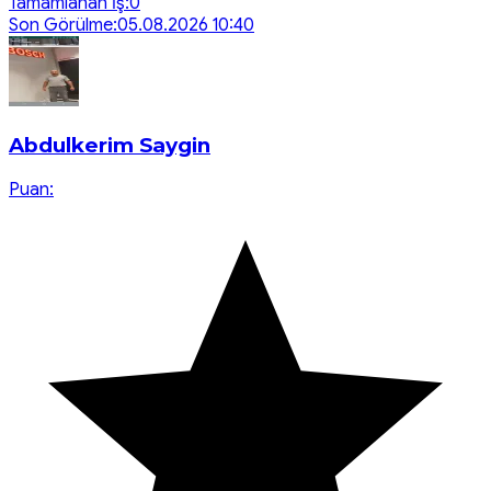
Tamamlanan İş:
0
Son Görülme:
05.08.2026 10:40
Abdulkerim Saygin
Puan: