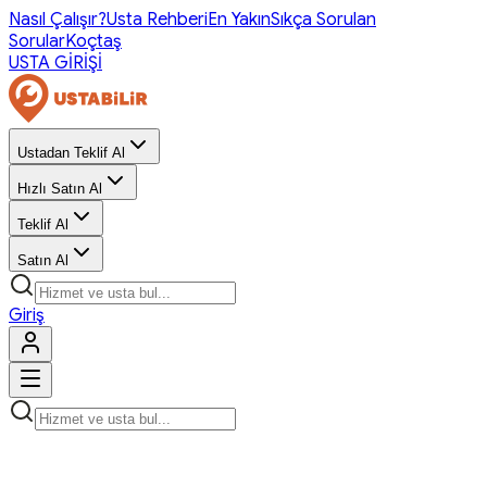
Nasıl Çalışır?
Usta Rehberi
En Yakın
Sıkça Sorulan
Sorular
Koçtaş
USTA GİRİŞİ
Ustadan Teklif Al
Hızlı Satın Al
Teklif Al
Satın Al
Giriş