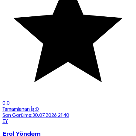
0.0
Tamamlanan İş:
0
Son Görülme:
30.07.2026 21:40
E
Y
Erol Yöndem