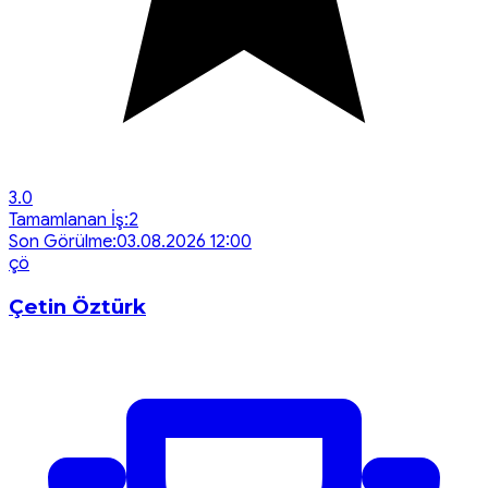
3.0
Tamamlanan İş:
2
Son Görülme:
03.08.2026 12:00
ç
ö
Çetin Öztürk