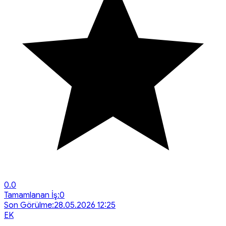
0.0
Tamamlanan İş:
0
Son Görülme:
28.05.2026 12:25
E
K