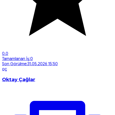
0.0
Tamamlanan İş:
0
Son Görülme:
31.05.2026 15:50
o
ç
Oktay Çağlar