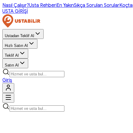
Nasıl Çalışır?
Usta Rehberi
En Yakın
Sıkça Sorulan Sorular
Koçta
USTA GİRİŞİ
Ustadan Teklif Al
Hızlı Satın Al
Teklif Al
Satın Al
Giriş