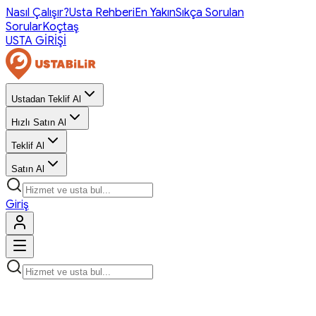
Nasıl Çalışır?
Usta Rehberi
En Yakın
Sıkça Sorulan
Sorular
Koçtaş
USTA GİRİŞİ
Ustadan Teklif Al
Hızlı Satın Al
Teklif Al
Satın Al
Giriş