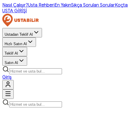
Nasıl Çalışır?
Usta Rehberi
En Yakın
Sıkça Sorulan Sorular
Koçta
USTA GİRİŞİ
Ustadan Teklif Al
Hızlı Satın Al
Teklif Al
Satın Al
Giriş