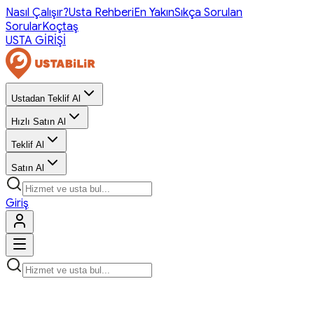
Nasıl Çalışır?
Usta Rehberi
En Yakın
Sıkça Sorulan
Sorular
Koçtaş
USTA GİRİŞİ
Ustadan Teklif Al
Hızlı Satın Al
Teklif Al
Satın Al
Giriş