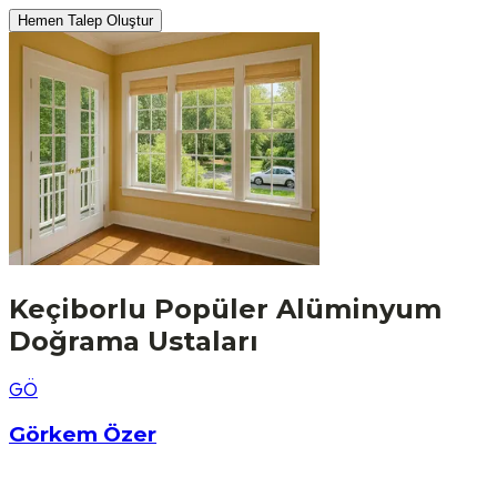
Hemen Talep Oluştur
Keçiborlu
Popüler
Alüminyum
Doğrama
Ustaları
G
Ö
Görkem Özer