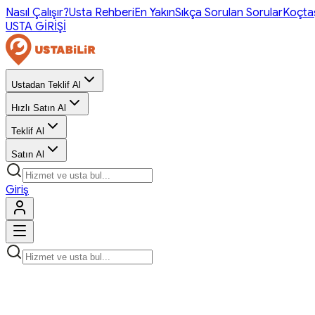
Nasıl Çalışır?
Usta Rehberi
En Yakın
Sıkça Sorulan Sorular
Koçta
USTA GİRİŞİ
Ustadan Teklif Al
Hızlı Satın Al
Teklif Al
Satın Al
Giriş