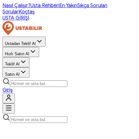
Nasıl Çalışır?
Usta Rehberi
En Yakın
Sıkça Sorulan
Sorular
Koçtaş
USTA GİRİŞİ
Ustadan Teklif Al
Hızlı Satın Al
Teklif Al
Satın Al
Giriş