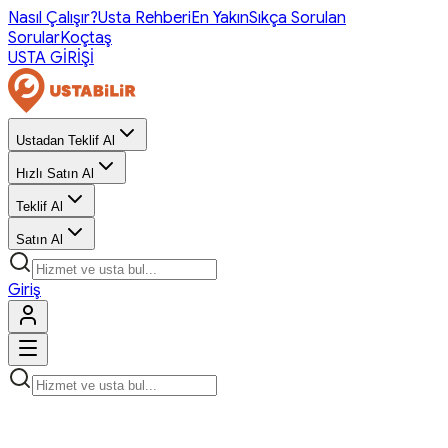
Nasıl Çalışır?
Usta Rehberi
En Yakın
Sıkça Sorulan
Sorular
Koçtaş
USTA GİRİŞİ
Ustadan Teklif Al
Hızlı Satın Al
Teklif Al
Satın Al
Giriş