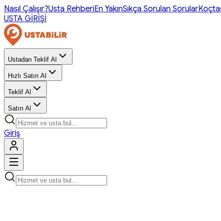
Nasıl Çalışır?
Usta Rehberi
En Yakın
Sıkça Sorulan Sorular
Koçta
USTA GİRİŞİ
Ustadan Teklif Al
Hızlı Satın Al
Teklif Al
Satın Al
Giriş