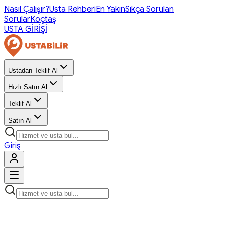
Nasıl Çalışır?
Usta Rehberi
En Yakın
Sıkça Sorulan
Sorular
Koçtaş
USTA GİRİŞİ
Ustadan Teklif Al
Hızlı Satın Al
Teklif Al
Satın Al
Giriş