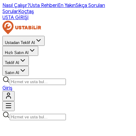
Nasıl Çalışır?
Usta Rehberi
En Yakın
Sıkça Sorulan
Sorular
Koçtaş
USTA GİRİŞİ
Ustadan Teklif Al
Hızlı Satın Al
Teklif Al
Satın Al
Giriş