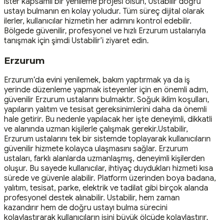
ister kapsamlı bir yenileme projesi olsun, Ustabilir doğru
ustayı bulmanın en kolay yoludur. Tüm süreç dijital olarak
ilerler, kullanıcılar hizmetin her adımını kontrol edebilir.
Bölgede güvenilir, profesyonel ve hızlı Erzurum ustalarıyla
tanışmak için şimdi Ustabilir’i ziyaret edin.
Erzurum
Erzurum’da evini yenilemek, bakım yaptırmak ya da iş
yerinde düzenleme yapmak isteyenler için en önemli adım,
güvenilir Erzurum ustalarını bulmaktır. Soğuk iklim koşulları,
yapıların yalıtım ve tesisat gereksinimlerini daha da önemli
hale getirir. Bu nedenle yapılacak her işte deneyimli, dikkatli
ve alanında uzman kişilerle çalışmak gerekir.Ustabilir,
Erzurum ustalarını tek bir sistemde toplayarak kullanıcıların
güvenilir hizmete kolayca ulaşmasını sağlar. Erzurum
ustaları, farklı alanlarda uzmanlaşmış, deneyimli kişilerden
oluşur. Bu sayede kullanıcılar, ihtiyaç duydukları hizmeti kısa
sürede ve güvenle alabilir. Platform üzerinden boya badana,
yalıtım, tesisat, parke, elektrik ve tadilat gibi birçok alanda
profesyonel destek alınabilir. Ustabilir, hem zaman
kazandırır hem de doğru ustayı bulma sürecini
kolaylaştırarak kullanıcıların işini büyük ölçüde kolaylaştırır.