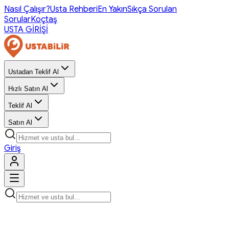
Nasıl Çalışır?
Usta Rehberi
En Yakın
Sıkça Sorulan
Sorular
Koçtaş
USTA GİRİŞİ
Ustadan Teklif Al
Hızlı Satın Al
Teklif Al
Satın Al
Giriş