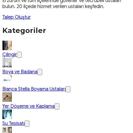
Erzurum
ve tüm ilçelerinde güvenilir ve tecrübeli ustaları
bulun.
20 ilçede hizmet verilen ustaları keşfedin.
Talep Oluştur
Kategoriler
Çilingir
Boya ve Badana
Bianca Stella Boyama Ustaları
Yer Döşeme ve Kaplama
Su Tesisatı