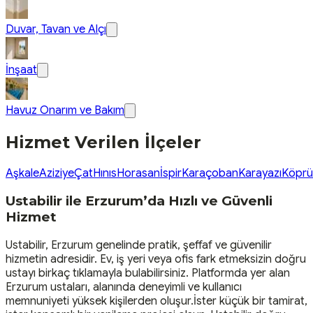
Duvar, Tavan ve Alçı
İnşaat
Havuz Onarım ve Bakım
Hizmet Verilen İlçeler
Aşkale
Aziziye
Çat
Hınıs
Horasan
İspir
Karaçoban
Karayazı
Köprü
Ustabilir ile Erzurum’da Hızlı ve Güvenli
Hizmet
Ustabilir, Erzurum genelinde pratik, şeffaf ve güvenilir
hizmetin adresidir. Ev, iş yeri veya ofis fark etmeksizin doğru
ustayı birkaç tıklamayla bulabilirsiniz. Platformda yer alan
Erzurum ustaları, alanında deneyimli ve kullanıcı
memnuniyeti yüksek kişilerden oluşur.İster küçük bir tamirat,