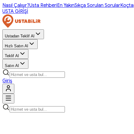
Nasıl Çalışır?
Usta Rehberi
En Yakın
Sıkça Sorulan Sorular
Koçta
USTA GİRİŞİ
Ustadan Teklif Al
Hızlı Satın Al
Teklif Al
Satın Al
Giriş