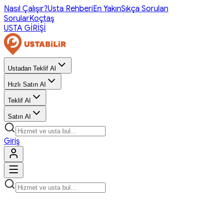
Nasıl Çalışır?
Usta Rehberi
En Yakın
Sıkça Sorulan
Sorular
Koçtaş
USTA GİRİŞİ
Ustadan Teklif Al
Hızlı Satın Al
Teklif Al
Satın Al
Giriş