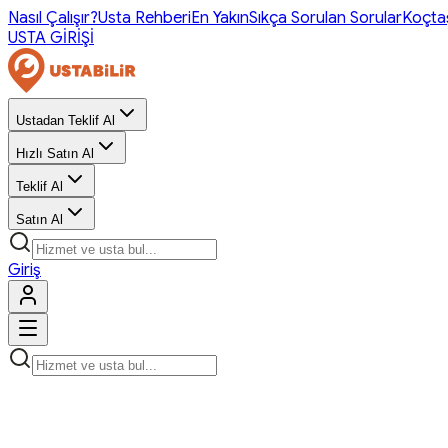
Nasıl Çalışır?
Usta Rehberi
En Yakın
Sıkça Sorulan Sorular
Koçta
USTA GİRİŞİ
Ustadan Teklif Al
Hızlı Satın Al
Teklif Al
Satın Al
Giriş